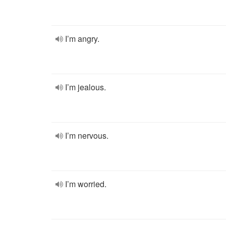
I’m angry.
I’m jealous.
I’m nervous.
I’m worried.