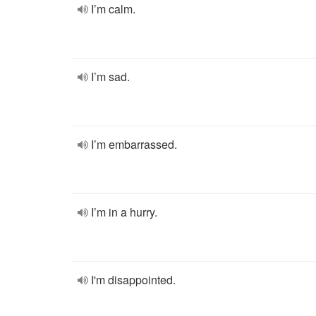
I’m calm.
I’m sad.
I’m embarrassed.
I’m in a hurry.
I'm disappointed.