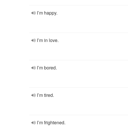
I’m happy.
I’m in love.
I’m bored.
I’m tired.
I’m frightened.