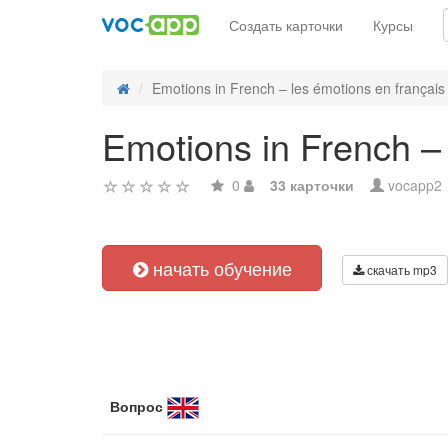
Создать карточки
Курсы
Emotions in French – les émotions en français
Emotions in French – 
0
33 карточки
vocapp2
начать обучение
скачать mp3
Вопрос