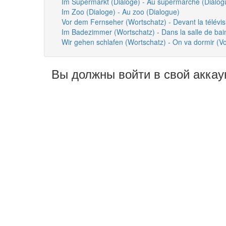
Im Supermarkt (Dialoge) - Au supermarché (Dialog
Im Zoo (Dialoge) - Au zoo (Dialogue)
Vor dem Fernseher (Wortschatz) - Devant la télévis
Im Badezimmer (Wortschatz) - Dans la salle de bai
Wir gehen schlafen (Wortschatz) - On va dormir (Vo
Вы должны войти в свой аккау