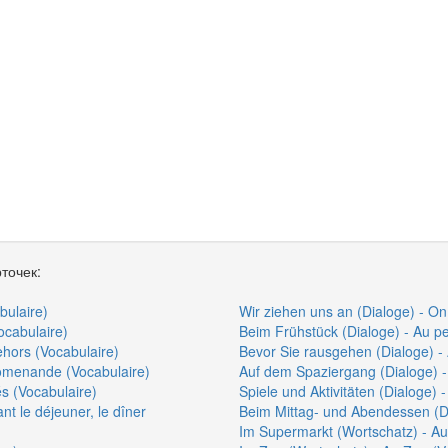
точек:
bulaire)
Wir ziehen uns an (Dialoge) - On 
ocabulaire)
Beim Frühstück (Dialoge) - Au pe
ehors (Vocabulaire)
Bevor Sie rausgehen (Dialoge) - 
romenande (Vocabulaire)
Auf dem Spaziergang (Dialoge) 
és (Vocabulaire)
Spiele und Aktivitäten (Dialoge) -
t le déjeuner, le dîner
Beim Mittag- und Abendessen (Dia
Im Supermarkt (Wortschatz) - A