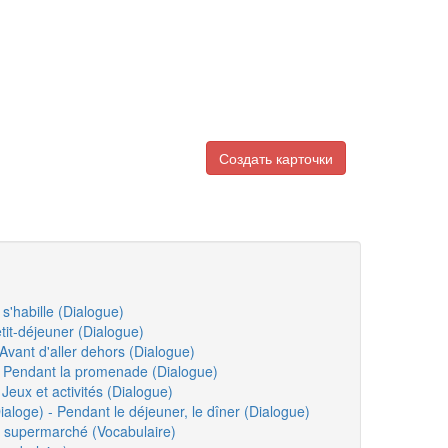
Создать карточки
s'habille (Dialogue)
tit-déjeuner (Dialogue)
Avant d'aller dehors (Dialogue)
- Pendant la promenade (Dialogue)
 Jeux et activités (Dialogue)
loge) - Pendant le déjeuner, le dîner (Dialogue)
u supermarché (Vocabulaire)