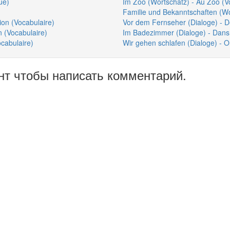
ue)
Im Zoo (Wortschatz) - Au Zoo (V
Familie und Bekanntschaften (Wo
ion (Vocabulaire)
Vor dem Fernseher (Dialoge) - De
n (Vocabulaire)
Im Badezimmer (Dialoge) - Dans l
cabulaire)
Wir gehen schlafen (Dialoge) - O
нт чтобы написать комментарий.