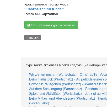
Урок является частью курса
"
Französisch für Kinder
"
(всего
566 карточки
)
Попробуйте курс бесплатно
francuski
Курс также включает в себя следующие наборы кар
Wir ziehen uns an (Wortschatz) - On s'habille (Voca
Beim Frühstück (Wortschatz) - Au petit-déjeuner (V
Bevor Sie rausgehen (Wortschatz) - Avant d'aller d
Auf dem Spaziergang (Wortschatz) - Pendant la p
Spiele und Aktivitäten (Wortschatz) - Jeux et activit
Beim Mittag- und Abendessen (Wortschatz) - Pendan
(Vocabulaire)