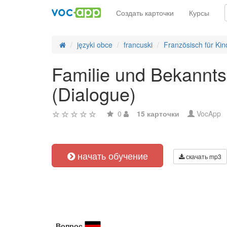
Создать карточки
Курсы
języki obce
francuski
Französisch für Kin
Familie und Bekanntsc
(Dialogue)
0
15 карточки
VocApp
начать обучение
скачать mp3
Вопрос