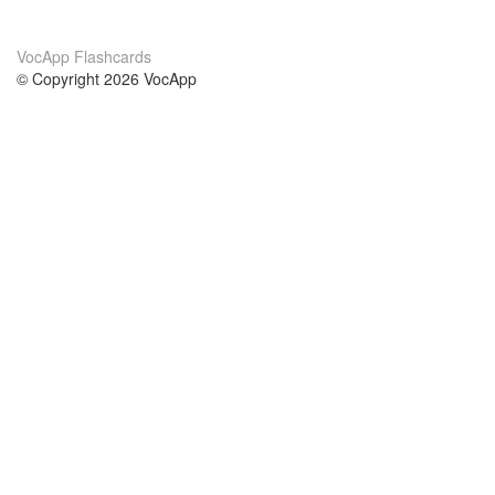
VocApp Flashcards
© Copyright 2026 VocApp
02-798 Mielczarskiego 8/58
Warsaw, Poland (EU)
О нас
Условия
наша команда
100% гарантия
Блог
политика конфиденциальности
правила
Контакт
GDPR
связаться
Курсы
Помощь