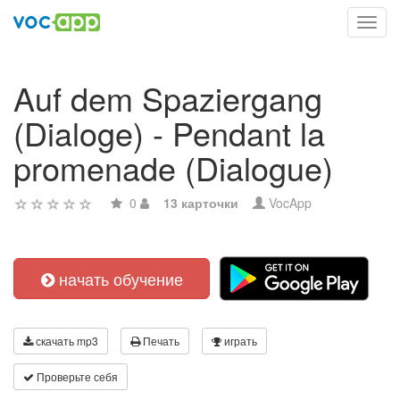
Toggl
navig
Auf dem Spaziergang
(Dialoge) - Pendant la
promenade (Dialogue)
0
13 карточки
VocApp
начать обучение
скачать mp3
Печать
играть
Проверьте себя