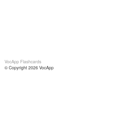
VocApp Flashcards
© Copyright 2026 VocApp
02-798 Mielczarskiego 8/58
Warsaw, Poland (EU)