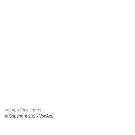
VocApp Flashcards
© Copyright 2026 VocApp
02-798 Mielczarskiego 8/58
Warsaw, Poland (EU)