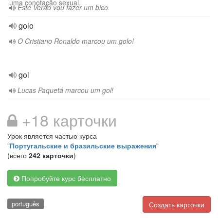
uma conotação sexual.
Este Verão vou fazer um bico.
golo
O Cristiano Ronaldo marcou um golo!
gol
Lucas Paquetá marcou um gol!
+18 карточки
Урок является частью курса
"
Португальские и бразильские выражения
"
(всего
242 карточки
)
Попробуйте курс бесплатно
português
Создать карточки