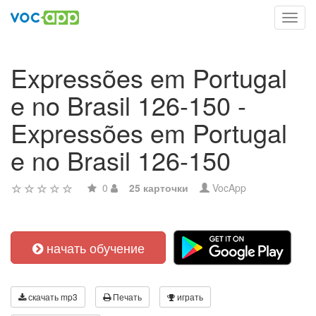
Toggl
navig
Expressões em Portugal
e no Brasil 126-150 -
Expressões em Portugal
e no Brasil 126-150
0
25 карточки
VocApp
начать обучение
скачать mp3
Печать
играть