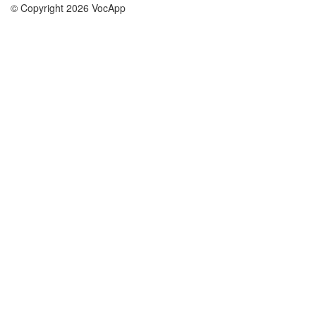
© Copyright 2026 VocApp
02-798 Mielczarskiego 8/58
Warsaw, Poland (EU)
О нас
Условия
наша команда
100% гарантия
Блог
политика конфиденциальности
правила
Контакт
GDPR
связаться
Курсы
Помощь
Учёба английский
Часто задаваемые вопросы
Учёба немецкий
Учёба испанский