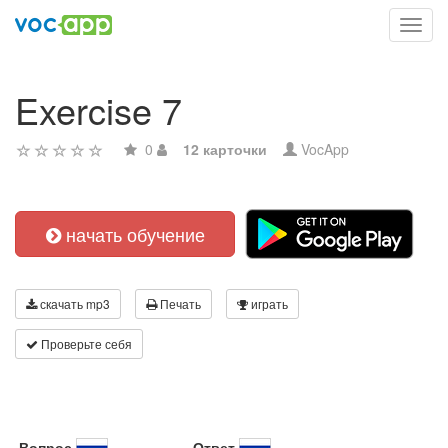
Toggl
navig
Exercise 7
0
12 карточки
VocApp
начать обучение
скачать mp3
Печать
играть
Проверьте себя
Вопрос
Ответ