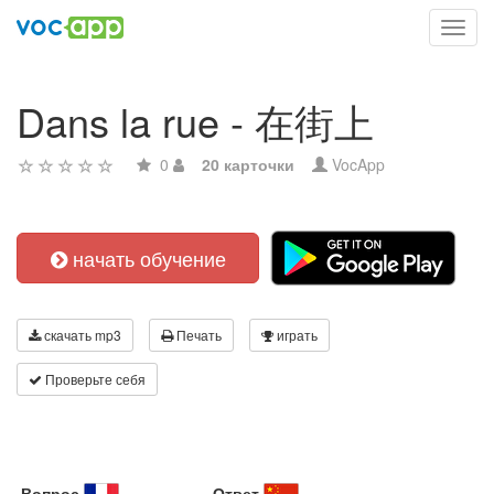
Toggl
navig
Dans la rue - 在街上
0
20 карточки
VocApp
начать обучение
скачать mp3
Печать
играть
Проверьте себя
Вопрос
Ответ