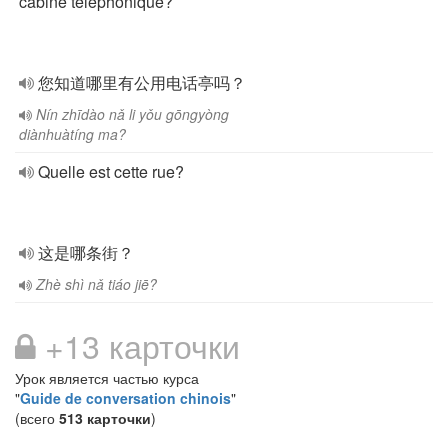
cabine téléphonique?
您知道哪里有公用电话亭吗？
Nín zhīdào nǎ li yǒu gōngyòng
diànhuàtíng ma?
Quelle est cette rue?
这是哪条街？
Zhè shì nǎ tiáo jiē?
+13 карточки
Урок является частью курса
"
Guide de conversation chinois
"
(всего
513 карточки
)