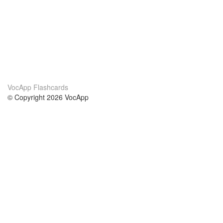
VocApp Flashcards
© Copyright 2026 VocApp
02-798 Mielczarskiego 8/58
Warsaw, Poland (EU)
О нас
Условия