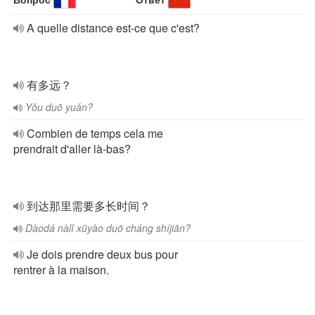
A quelle distance est-ce que c'est?
有多远？
Yǒu duō yuǎn?
Combien de temps cela me
prendrait d'aller là-bas?
到达那里需要多长时间？
Dàodá nàlǐ xūyào duō cháng shíjiān?
Je dois prendre deux bus pour
rentrer à la maison.