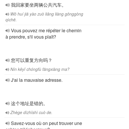
我回家要坐两辆公共汽车。
Wǒ huí jiā yào zuò liǎng liàng gōnggòng
qìchē.
Vous pouvez me répéter le chemin
à prendre, s'il vous plaît?
您可以重复方向吗？
Nín kěyǐ chóngfù fāngxiàng ma?
J'ai la mauvaise adresse.
这个地址是错的。
Zhège dìzhǐshì cuò de.
Savez-vous où on peut trouver une