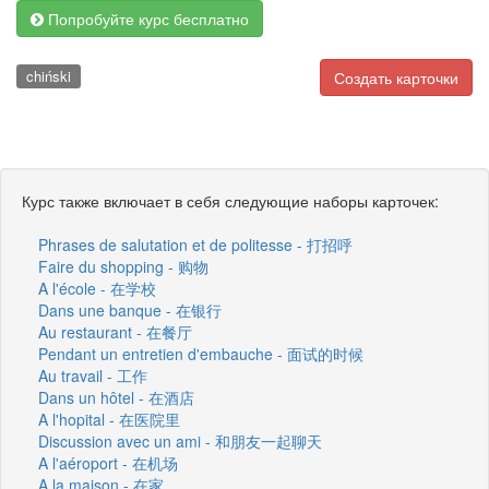
Попробуйте курс бесплатно
chiński
Создать карточки
Курс также включает в себя следующие наборы карточек:
Phrases de salutation et de politesse - 打招呼
Faire du shopping - 购物
A l'école - 在学校
Dans une banque - 在银行
Au restaurant - 在餐厅
Pendant un entretien d'embauche - 面试的时候
Au travail - 工作
Dans un hôtel - 在酒店
A l'hopital - 在医院里
Discussion avec un ami - 和朋友一起聊天
A l'aéroport - 在机场
A la maison - 在家