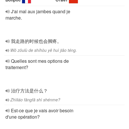
J'ai mal aux jambes quand je
marche.
我走路的时候也会脚疼。
Wǒ zǒulù de shíhòu yě huì jiǎo téng.
Quelles sont mes options de
traitement?
治疗方法是什么？
Zhìliáo fāngfǎ shì shénme?
Est-ce que je vais avoir besoin
d'une opération?