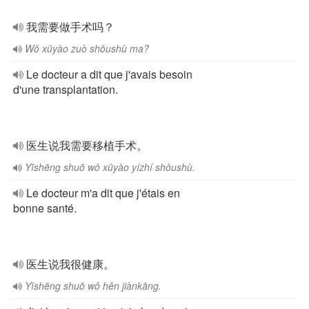
我需要做手术吗？
Wǒ xūyào zuò shǒushù ma?
Le docteur a dit que j'avais besoin
d'une transplantation.
医生说我需要移植手术。
Yīshēng shuō wǒ xūyào yízhí shǒushù.
Le docteur m'a dit que j'étais en
bonne santé.
医生说我很健康。
Yīshēng shuō wǒ hěn jiànkāng.