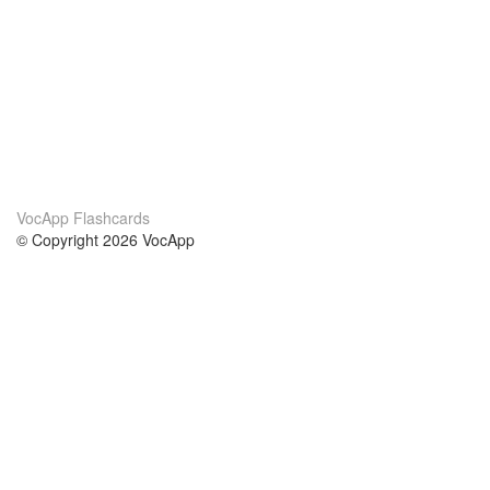
VocApp Flashcards
© Copyright 2026 VocApp
02-798 Mielczarskiego 8/58
Warsaw, Poland (EU)