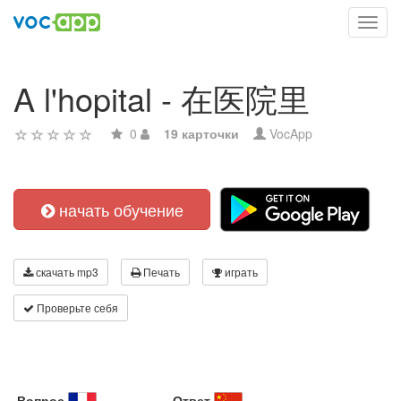
Toggl
navig
A l'hopital - 在医院里
0
19 карточки
VocApp
начать обучение
скачать mp3
Печать
играть
Проверьте себя
Вопрос
Ответ