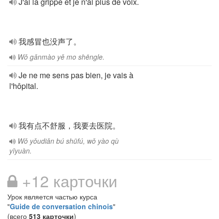
J'ai la grippe et je n'ai plus de voix.
我感冒也没声了。
Wǒ gǎnmào yě mo shēngle.
Je ne me sens pas bien, je vais à
l'hôpital.
我有点不舒服，我要去医院。
Wǒ yǒudiǎn bú shūfú, wǒ yào qù
yīyuàn.
+12 карточки
Урок является частью курса
"
Guide de conversation chinois
"
(всего
513 карточки
)