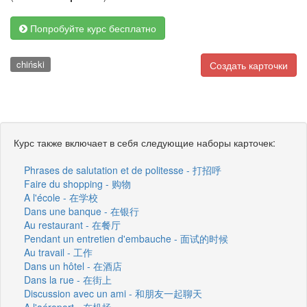
Попробуйте курс бесплатно
chiński
Создать карточки
Курс также включает в себя следующие наборы карточек:
Phrases de salutation et de politesse - 打招呼
Faire du shopping - 购物
A l'école - 在学校
Dans une banque - 在银行
Au restaurant - 在餐厅
Pendant un entretien d'embauche - 面试的时候
Au travail - 工作
Dans un hôtel - 在酒店
Dans la rue - 在街上
Discussion avec un ami - 和朋友一起聊天
A l'aéroport - 在机场