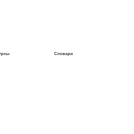
урсы
Словари
чёба английский
чёба немецкий
чёба испанский
чёба французский
чёба норвежский
чёба шведский