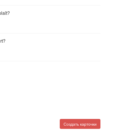
laît?
rt?
Создать карточки