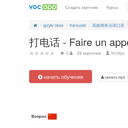
Создать карточки
Курсы
języki obce
francuski
高效商务法语口语
打电话 - Faire un appe
0
23 карточки
VocApp
начать обучение
скачать mp3
Вопрос