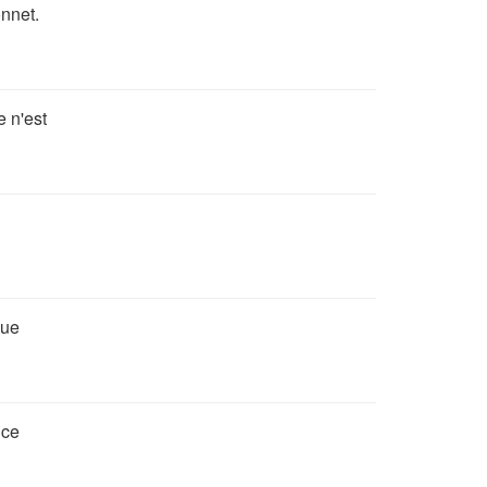
onnet.
e n'est
que
 ce