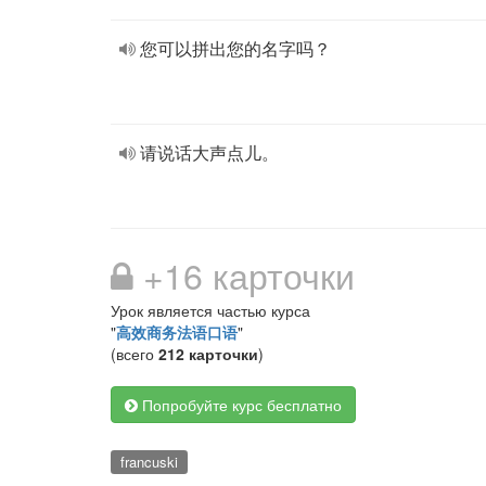
您可以拼出您的名字吗？
请说话大声点儿。
+16 карточки
Урок является частью курса
"
高效商务法语口语
"
(всего
212 карточки
)
Попробуйте курс бесплатно
francuski