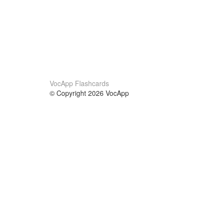
VocApp Flashcards
© Copyright 2026 VocApp
02-798 Mielczarskiego 8/58
Warsaw, Poland (EU)