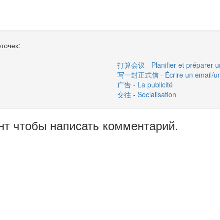
точек:
打算会议 - Planifier et préparer u
写一封正式信 - Écrire un email/une 
广告 - La publicité
交往 - Socialisation
нт чтобы написать комментарий.