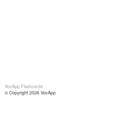
VocApp Flashcards
© Copyright 2026 VocApp
02-798 Mielczarskiego 8/58
Warsaw, Poland (EU)