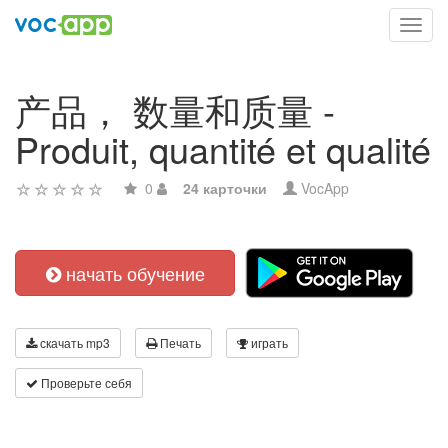
Toggl
navig
产品， 数量和质量 -
Produit, quantité et qualité
0
24 карточки
VocApp
начать обучение
скачать mp3
Печать
играть
Проверьте себя