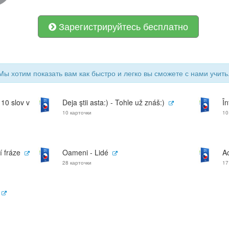
Зарегистрируйтесь бесплатно
 Мы хотим показать вам как быстро и легко вы сможете с нами учить
 10 slov v
Deja ştii asta:) - Tohle už znáš:)
În
10 карточки
10
í fráze
Oameni - Lidé
Ac
28 карточки
17