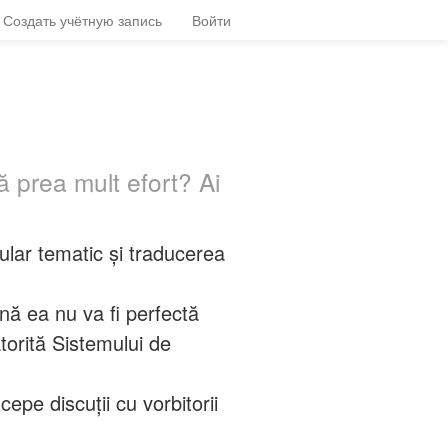
Создать учётную запись
Войти
ă prea mult efort? Ai
bular tematic și traducerea
nă ea nu va fi perfectă
torită Sistemului de
epe discuții cu vorbitorii