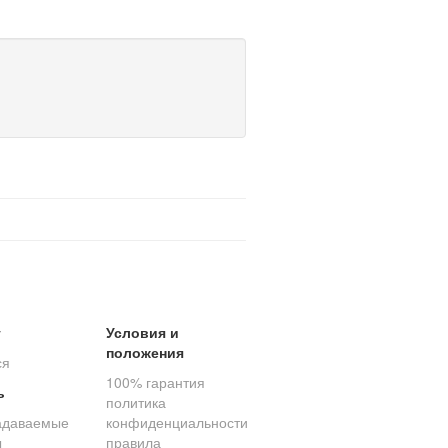
т
Условия и
положения
ся
100% гарантия
ь
политика
адаваемые
конфиденциальности
ы
правила