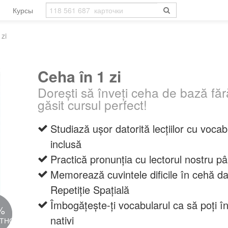
Курсы
 zi
Ceha în 1 zi
Dorești să înveți ceha de bază făr
găsit cursul perfect!
Studiază ușor datorită lecțiilor cu voca
inclusă
Practică pronunția cu lectorul nostru pâ
Memorează cuvintele dificile în cehă da
Repetiție Spațială
Îmbogățește-ți vocabularul ca să poți înc
%
nativi
АТНО