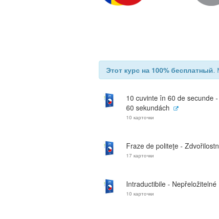
Этот курс на 100% бесплатный
.
10 cuvinte în 60 de secunde -
60 sekundách
10 карточки
Fraze de politeţe - Zdvořilostn
17 карточки
Intraductibile - Nepřeložitelné
10 карточки