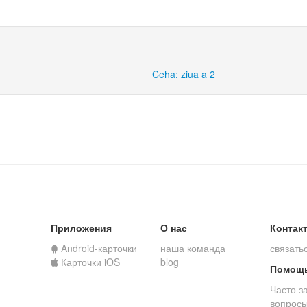
Ceha: ziua a 2
Приложения
О нас
Контак
Android-карточки
наша команда
связать
Карточки iOS
blog
Помощ
Часто з
вопрос