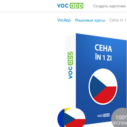
Создать карточки
VocApp
/
Языковые курсы
/
Ceha în 1
100
БЕСПЛ