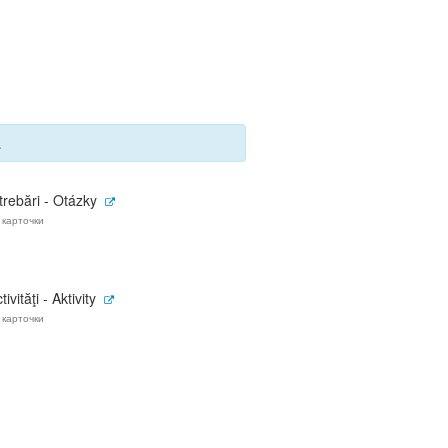
.
trebări - Otázky
 карточки
tivităţi - Aktivity
 карточки