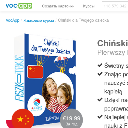
Создать карточки
Курсы
VocApp
/
Языковые курсы
/
Chiński dla Twojego dziecka
Chiński
Pierwszy 
Świetny 
Znając p
nauczyć 
kąpielą
Dzięki n
poprawną
Najlepie
€19.99
За год
nauki z F