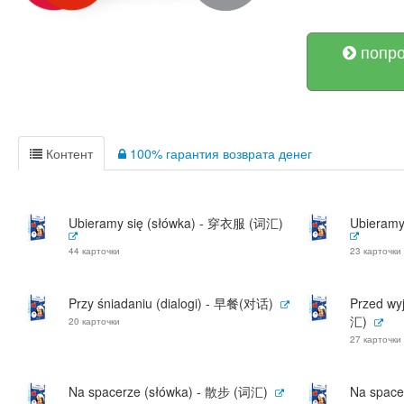
попро
Контент
100% гарантия возврата денег
Ubieramy się (słówka) - 穿衣服 (词汇)
Ubieramy
44 карточки
23 карточки
Przy śniadaniu (dialogi) - 早餐(对话)
Przed w
汇)
20 карточки
27 карточки
Na spacerze (słówka) - 散步 (词汇)
Na space