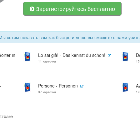
Зарегистрируйтесь бесплатно
 Мы хотим показать вам как быстро и легко вы сможете с нами учить
örter in
Lo sai già! - Das kennst du schon!
D
11 карточки
15
-
Persone - Personen
Az
37 карточки
19
etzbare