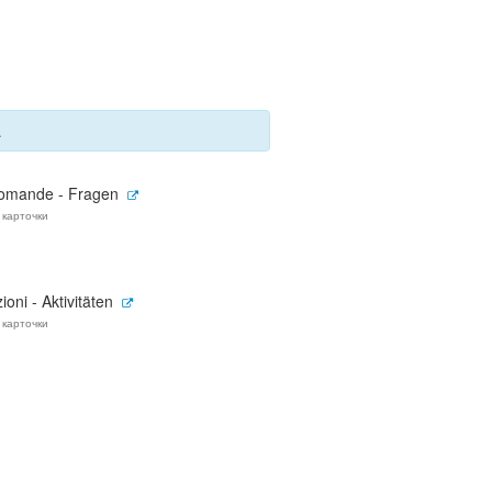
.
omande - Fragen
 карточки
ioni - Aktivitäten
 карточки