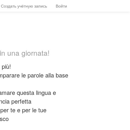
Создать учётную запись
Войти
in una giornata!
 più!
mparare le parole alla base
 amare questa lingua e
ncia perfetta
per te e per le tue
esco