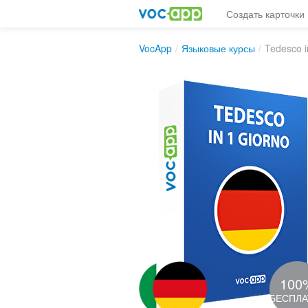
Создать карточки
VocApp
/
Языковые курсы
/
Tedesco i
100
БЕСПЛ