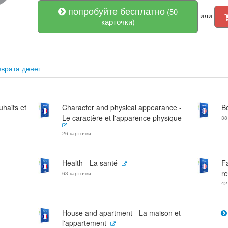
попробуйте бесплатно
(50
или
карточки)
врата денег
haits et
Character and physical appearance -
B
Le caractère et l'apparence physique
38
26 карточки
Health - La santé
Fa
re
63 карточки
42
House and apartment - La maison et
l'appartement