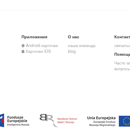
Приложения
О нас
Контак
Android-карточки
наша команда
связать
Карточки iOS
blog
Помощ
Часто з
вопрос