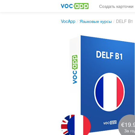
Создать карточки
VocApp
/
Языковые курсы
/
DELF B1
€19.
За го