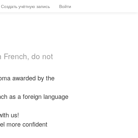
Создать учётную запись
Войти
in French, do not
ploma awarded by the
ench as a foreign language
ith us!
feel more confident