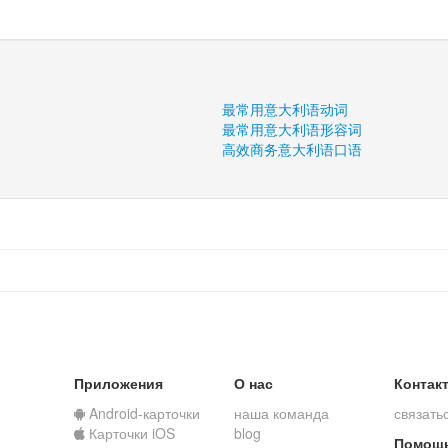
最常用意大利语动词
最常用意大利语形容词
高效商务意大利语口语
Приложения
О нас
Контак
Android-карточки
наша команда
связать
Карточки iOS
blog
Помощ