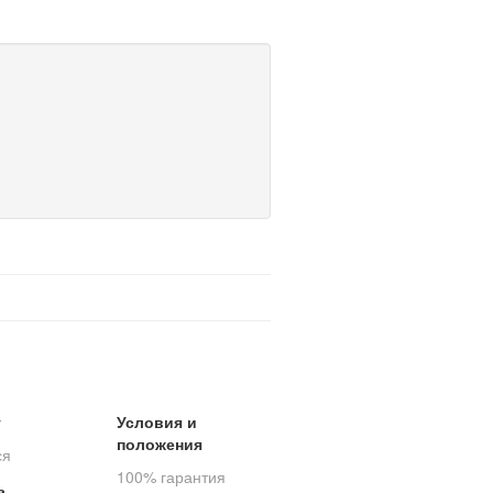
т
Условия и
положения
ся
100% гарантия
ь