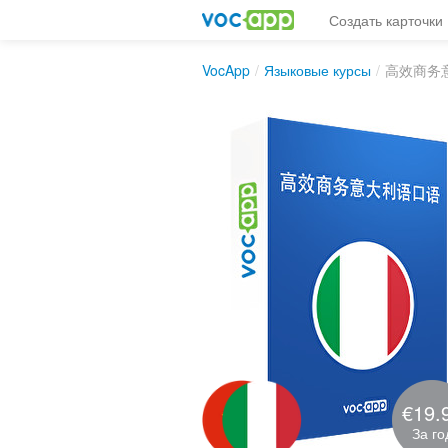
Создать карточки
VocApp
/
Языковые курсы
/
高效商务
€19.
За го