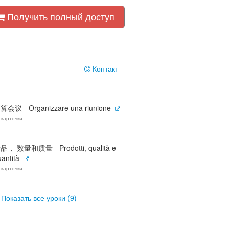
Получить полный доступ
Контакт
算会议 - Organizzare una riunione
 карточки
品， 数量和质量 - Prodotti, qualità e
antità
 карточки
Показать все уроки (9)