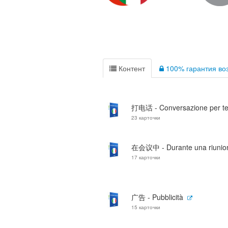
Контент
100% гарантия воз
打电话 - Conversazione per te
23 карточки
在会议中 - Durante una riunio
17 карточки
广告 - Pubblicità
15 карточки