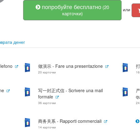
попробуйте бесплатно
(20
или
карточки)
врата денег
lefono
做演示 - Fare una presentazione
打
20 карточки
16
ne
写一封正式信 - Scrivere una mail
产
formale
qu
36 карточки
24
商务关系 - Rapporti commerciali
14 карточки