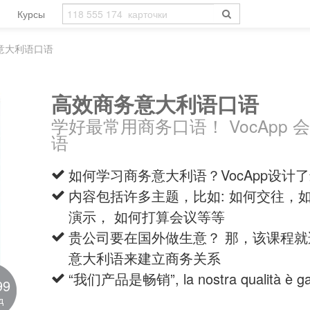
Курсы
意大利语口语
高效商务意大利语口语
学好最常用商务口语！ VocApp
语
如何学习商务意大利语？VocApp设计
内容包括许多主题，比如: 如何交往，
演示， 如何打算会议等等
贵公司要在国外做生意？ 那，该课程
意大利语来建立商务关系
“我们产品是畅销”, la nostra qualità è gar
99
д