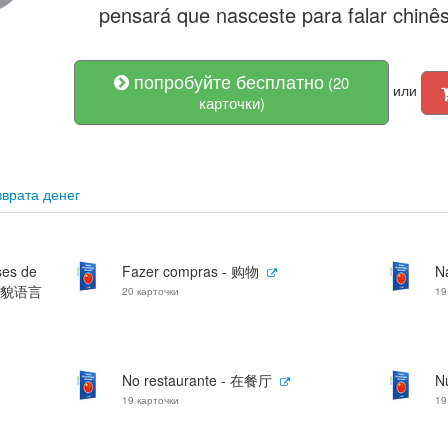
pensará que nasceste para falar chinês
попробуйте бесплатно
(20
или
карточки)
врата денег
ses de
Fazer compras - 购物
N
和礼貌语言
20 карточки
19
No restaurante - 在餐厅
N
19 карточки
19