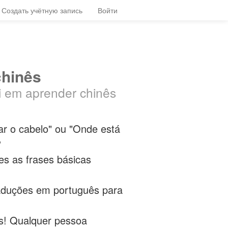
Создать учётную запись
Войти
chinês
i em aprender chinês
ar o cabelo" ou "Onde está
?
es as frases básicas
aduções em português para
ês! Qualquer pessoa