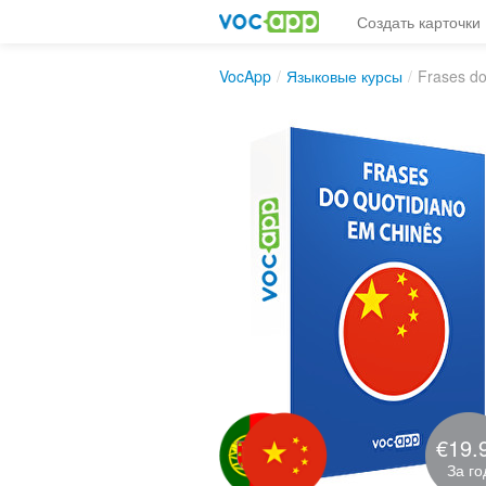
Создать карточки
VocApp
/
Языковые курсы
/
Frases do
€19.
За го