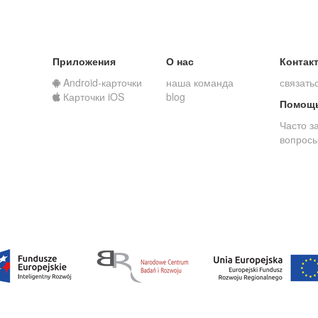
Приложения
О нас
Контак
Android-карточки
наша команда
связать
Карточки iOS
blog
Помощ
Часто з
вопрос