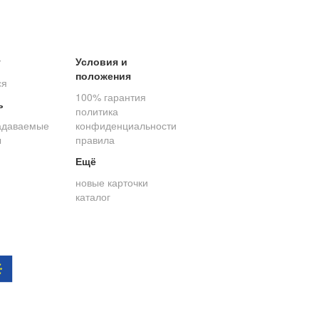
т
Условия и
положения
ся
100% гарантия
ь
политика
адаваемые
конфиденциальности
ы
правила
Ещё
новые карточки
каталог