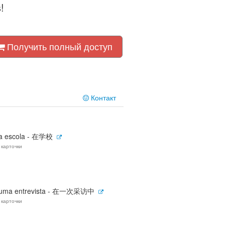
!
Получить полный доступ
Контакт
a escola - 在学校
 карточки
uma entrevista - 在一次采访中
 карточки