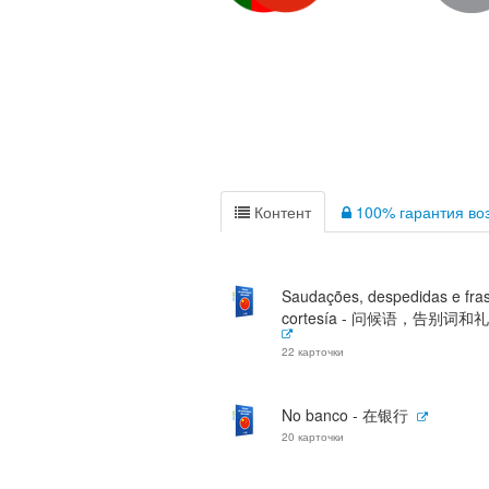
Контент
100% гарантия воз
Saudações, despedidas e fra
cortesía - 问候语，告别词
22 карточки
No banco - 在银行
20 карточки