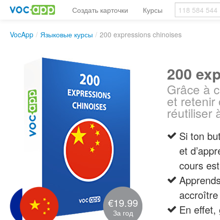
Создать карточки
Курсы
VocApp
/
Языковые курсы
/
200 expressions chinoises
200 exp
Grâce à c
et reteni
réutiliser 
Si ton bu
et d’appr
cours est 
Apprends 
accroître
€19.99
En effet,
За год