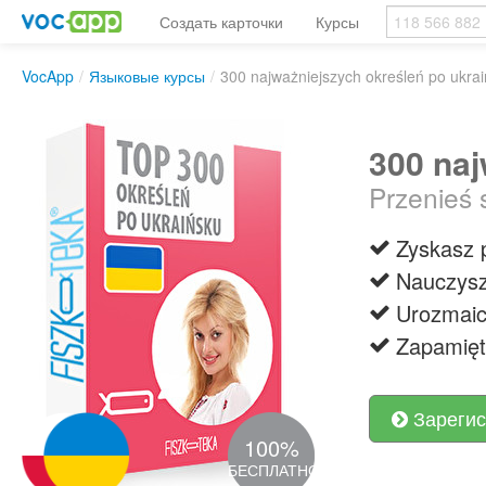
Создать карточки
Курсы
VocApp
/
Языковые курсы
/
300 najważniejszych określeń po ukra
300 naj
Przenieś 
Zyskasz 
Nauczysz
Urozmaic
Zapamięt
Зарегис
100%
БЕСПЛАТНО