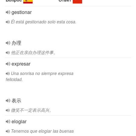
gestionar
Él está gestionado solo esta cosa.
办理
他正在亲自办理这件事。
expresar
Una sonrisa no siempre expresa
felicidad.
表示
微笑不一定表示高兴。
elogiar
Tenemos que elogiar las buenas