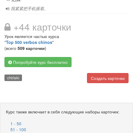
我紧紧把手机握着。
+44 карточки
Урок является частью курса
"
Top 500 verbos chinos
"
(всего
509 карточки
)
Попробуйте курс бесплатно
chiński
Создать карточки
Курс также включает в себя следующие наборы карточек:
1 - 50
51 - 100