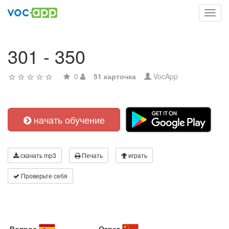
Toggl
navig
301 - 350
0
51 карточка
VocApp
начать обучение
скачать mp3
Печать
играть
Проверьте себя
Вопрос
Ответ