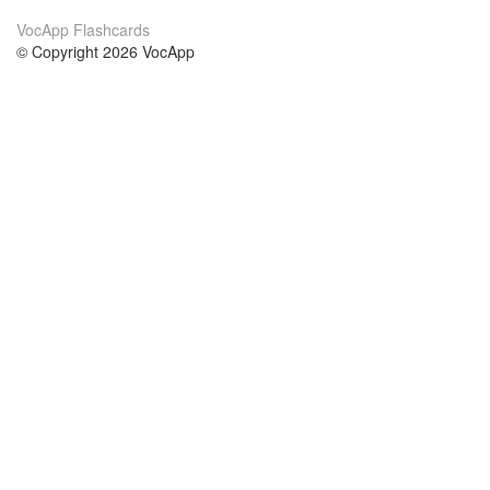
VocApp Flashcards
© Copyright 2026 VocApp
02-798 Mielczarskiego 8/58
Warsaw, Poland (EU)
О нас
Условия
наша команда
100% гарантия
Блог
политика конфиденциальности
правила
Контакт
GDPR
связаться
Курсы
Помощь
Учёба английский
Часто задаваемые вопросы