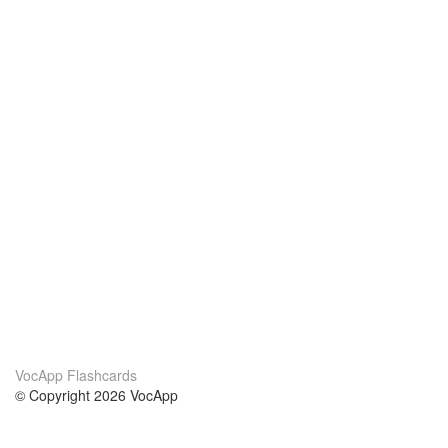
VocApp Flashcards
© Copyright 2026 VocApp
02-798 Mielczarskiego 8/58