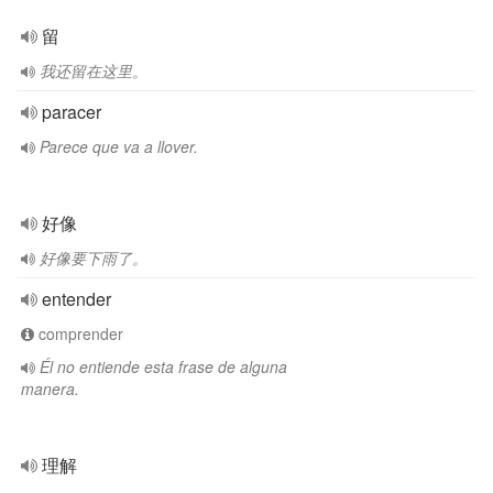
留
我还留在这里。
paracer
Parece que va a llover.
好像
好像要下雨了。
entender
comprender
Él no entiende esta frase de alguna
manera.
理解