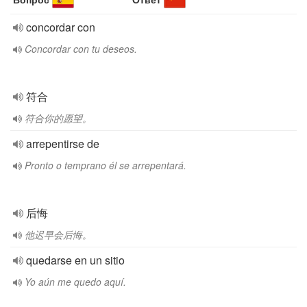
concordar con
Concordar con tu deseos.
符合
符合你的愿望。
arrepentirse de
Pronto o temprano él se arrepentará.
后悔
他迟早会后悔。
quedarse en un sitio
Yo aún me quedo aquí.