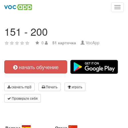
Toggl
navig
151 - 200
0
51 карточка
VocApp
начать обучение
скачать mp3
Печать
играть
Проверьте себя
Вопрос
Ответ