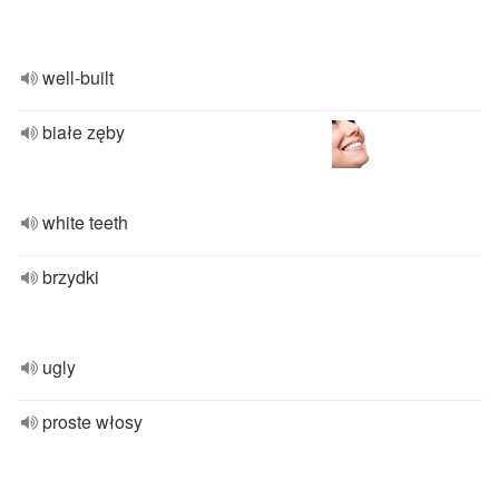
well-built
białe zęby
white teeth
brzydki
ugly
proste włosy