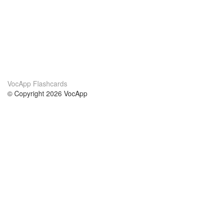
VocApp Flashcards
© Copyright 2026 VocApp
02-798 Mielczarskiego 8/58
Warsaw, Poland (EU)
О нас
Условия