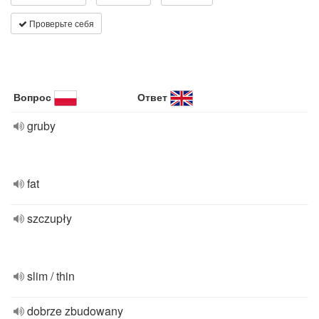
Проверьте себя
Вопрос
Ответ
gruby
fat
szczupły
slim / thin
dobrze zbudowany