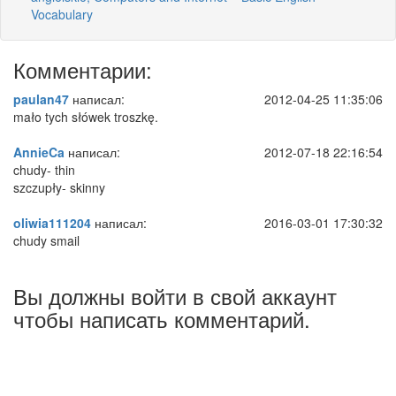
Vocabulary
Комментарии:
paulan47
написал:
2012-04-25 11:35:06
mało tych słówek troszkę.
AnnieCa
написал:
2012-07-18 22:16:54
chudy- thin
szczupły- skinny
oliwia111204
написал:
2016-03-01 17:30:32
chudy smail
Вы должны войти в свой аккаунт
чтобы написать комментарий.