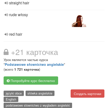
straight hair
rude włosy
red hair
+21 карточка
Урок является частью курса
"
Podstawowe słownictwo angielskie
"
(всего
1 721 карточка
)
Попробуйте курс бесплатно
języki obce
słówka angielskie
Создать карточки
English
podstawowe slownictwo z wygladem angielski