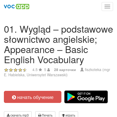
Toggl
navig
01. Wygląd – podstawowe
słownictwo angielskie;
Appearance – Basic
English Vocabulary
4.5
5
28 карточки
fiszkoteka (mgr
E. Habielska, Uniwersytet Warszawski)
начать обучение
скачать mp3
Печать
играть