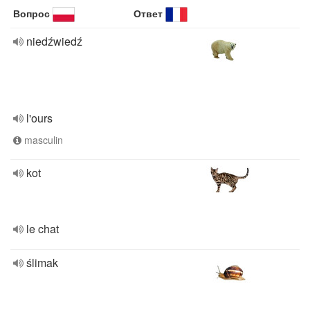
Вопрос
Ответ
niedźwiedź
l'ours
masculin
kot
le chat
ślimak