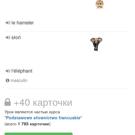
le hamster
słoń
l'éléphant
masculin
+40 карточки
Урок является частью курса
"
Podstawowe słownictwo francuskie
"
(всего
1 785 карточки
)