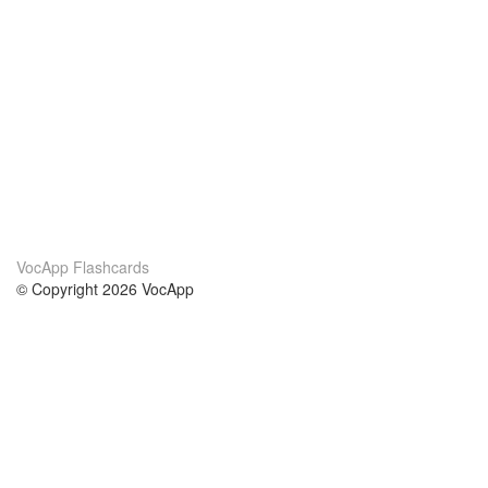
VocApp Flashcards
© Copyright 2026 VocApp
02-798 Mielczarskiego 8/58
Warsaw, Poland (EU)