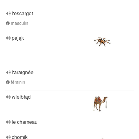
l'escargot
masculin
pająk
l'araignée
féminin
wielbłąd
le chameau
chomik