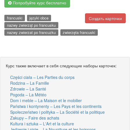
Попробуйте курс бесплатно
francuski
języki obce
Создать карточки
nazwy zwierząt po francusku
nazwy zwierzat po francuzku
zwierzęta francuski
Курс также включает в себя следующие наборы карточек:
Części ciała – Les Parties du corps
Rodzina – La Famille
Zdrowie – La Santé
Pogoda – La Météo
Dom i meble – La Maison et le mobilier
Państwa i kontynenty – Les Pays et les continents
Społeczeństwo i polityka – La Société et la politique
Zakupy – Faire des achats
Kultura i sztuka – L'Art et la culture
Jedzenie i picie – La Nourriture et les boissons