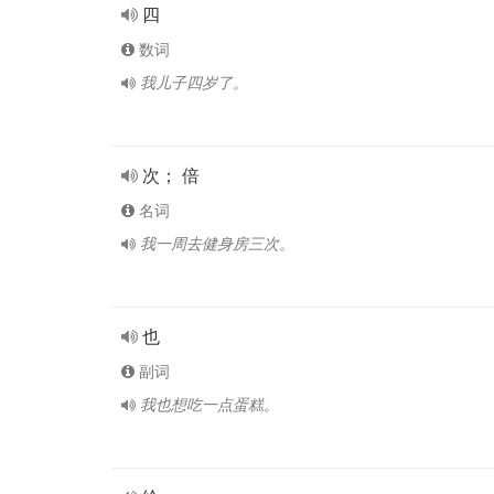
四
数词
我儿子四岁了。
次； 倍
名词
我一周去健身房三次。
也
副词
我也想吃一点蛋糕。