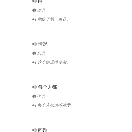
给
动词
他给了我一束花。
情况
名词
这个情况很复杂。
每个人都
代词
每个人都值得被爱。
问题