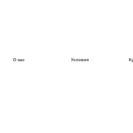
О нас
Условия
К
наша команда
100% гарантия
У
Блог
политика конфиденциальности
У
правила
У
Контакт
GDPR
У
связаться
У
Ещё
У
Помощь
новые карточки
Часто задаваемые вопросы
некоторые блоги
каталог