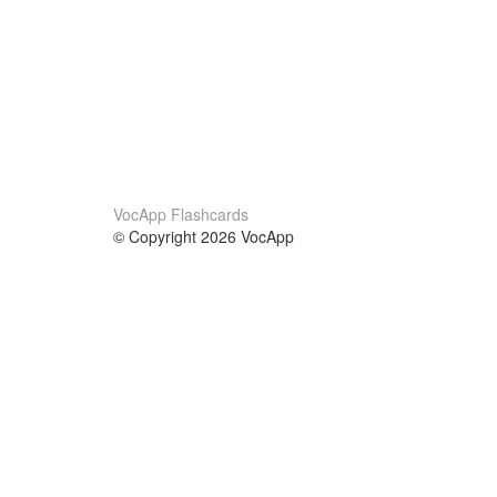
VocApp Flashcards
© Copyright 2026 VocApp
02-798 Mielczarskiego 8/58
Warsaw, Poland (EU)