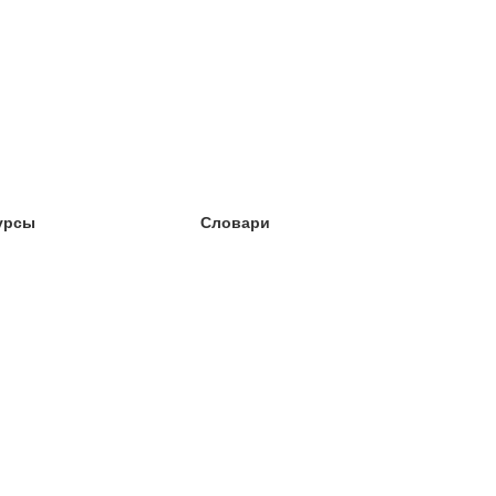
урсы
Словари
чёба английский
чёба немецкий
чёба испанский
чёба французский
чёба норвежский
чёба шведский