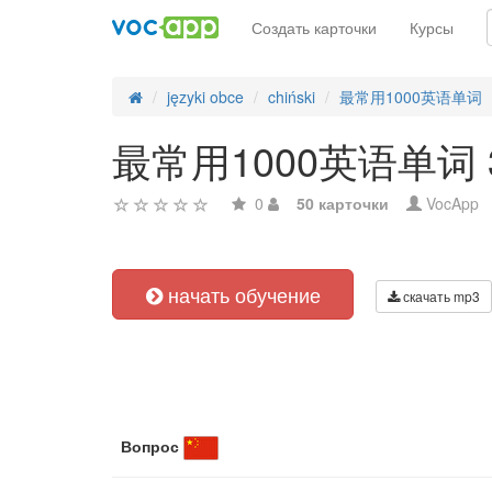
Создать карточки
Курсы
języki obce
chiński
最常用1000英语单词
最常用1000英语单词 3
0
50 карточки
VocApp
начать обучение
скачать mp3
Вопрос