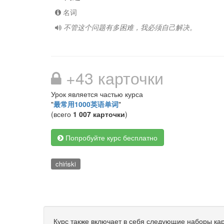
名词
不管这个问题有多困难，我必须自己解决。
+43 карточки
Урок является частью курса
"
最常用1000英语单词
"
(всего
1 007 карточки
)
Попробуйте курс бесплатно
chiński
Курс также включает в себя следующие наборы кар