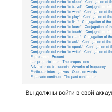
Conjugación del verbo "to sleep" - Conjugation of th
Conjugación del verbo "to travel" - Conjugation of th
Conjugación del verbo "to want" - Conjugation of th
Conjugación del verbo "to play" - Conjugation of the
Conjugación del verbo "to like" - Conjugation of the 
Conjugación del verbo "to learn" - Conjugation of th
Conjugación del verbo "to touch" - Conjugation of t
Conjugación del verbo "to read" - Conjugation of th
Conjugación del verbo "to ask" - Conjugation of the 
Conjugación del verbo "to speak" - Conjugation of t
Conjugación del verbo "to write" - Conjugation of the
El presente - Present
Las preposiciones - The prepositions
Adverbios de frecuencia - Adverbs of frequency
Partículas interrogativas - Question words
El pasado continuo - The past continuous
Вы должны войти в свой аккау