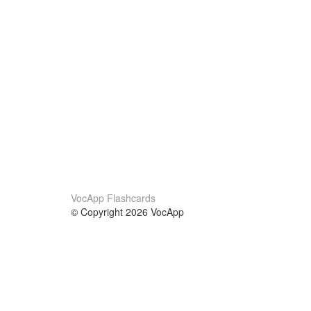
VocApp Flashcards
© Copyright 2026 VocApp
02-798 Mielczarskiego 8/58
Warsaw, Poland (EU)