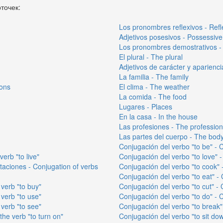
точек:
Los pronombres reflexivos - Ref
Adjetivos posesivos - Possessive
Los pronombres demostrativos -
El plural - The plural
Adjetivos de carácter y aparienc
La familia - The family
sons
El clima - The weather
La comida - The food
Lugares - Places
En la casa - In the house
Las profesiones - The professio
Las partes del cuerpo - The body
Conjugación del verbo "to be" - C
verb "to live"
Conjugación del verbo "to love" -
taciones - Conjugation of verbs
Conjugación del verbo "to cook" -
Conjugación del verbo "to eat" - 
 verb "to buy"
Conjugación del verbo "to cut" - 
 verb "to use"
Conjugación del verbo "to do" - C
 verb "to see"
Conjugación del verbo "to break" 
the verb "to turn on"
Conjugación del verbo "to sit dow