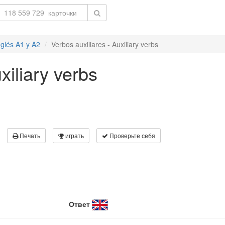
nglés A1 y A2
Verbos auxiliares - Auxiliary verbs
xiliary verbs
Печать
играть
Проверьте себя
Ответ