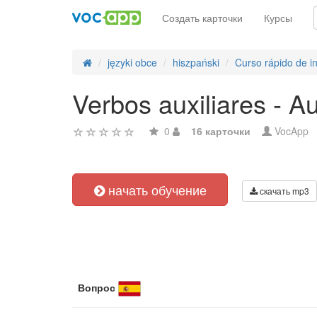
Создать карточки
Курсы
języki obce
hiszpański
Curso rápido de i
Verbos auxiliares - Au
0
16 карточки
VocApp
начать обучение
скачать mp3
Вопрос