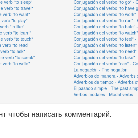
e verb "to sleep"
Conjugación del verbo "to go" - C
e verb "to travel"
Conjugación del verbo "to have go
e verb "to want"
Conjugación del verbo "to work" -
 verb "to play"
Conjugación del verbo "to run" - 
verb "to like"
Conjugación del verbo "to hate" -
e verb "to learn"
Conjugación del verbo "to watch" 
he verb "to touch"
Conjugación del verbo "to feel" - 
e verb "to read"
Conjugación del verbo "to listen" 
verb "to ask"
Conjugación del verbo "to need" 
he verb "to speak"
Conjugación del verbo "to take" -
 verb "to write"
Conjugación del verbo "can" - Co
La negación - The negation
Adverbios de manera - Adverbs 
Adverbios de tiempo - Adverbs o
El pasado simple - The past simp
Verbos modales - Modal verbs
нт чтобы написать комментарий.