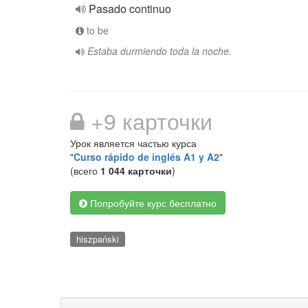
Pasado continuo
to be
Estaba durmiendo toda la noche.
+9 карточки
Урок является частью курса
"
Curso rápido de inglés A1 y A2
"
(всего
1 044 карточки
)
Попробуйте курс бесплатно
hiszpański