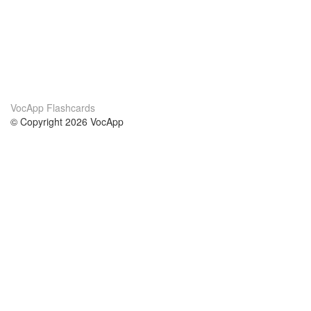
VocApp Flashcards
© Copyright 2026 VocApp
02-798 Mielczarskiego 8/58
Warsaw, Poland (EU)
О нас
Условия
наша команда
100% гарантия