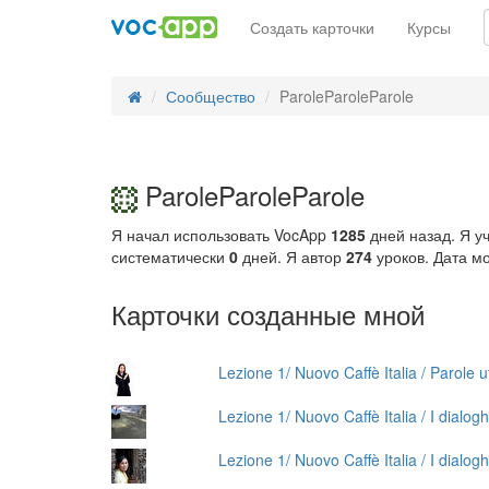
Создать карточки
Курсы
Сообщество
ParoleParoleParole
ParoleParoleParole
Я начал использовать VocApp
1285
дней назад. Я у
систематически
0
дней. Я автор
274
уроков. Дата мо
Карточки созданные мной
Lezione 1/ Nuovo Caffè Italia / Parole uti
Lezione 1/ Nuovo Caffè Italia / I dialogh
Lezione 1/ Nuovo Caffè Italia / I dialog