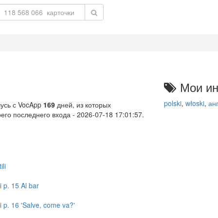
Мои ин
polski
,
włoski
,
ан
чусь с VocApp
169
дней, из которых
его последнего входа - 2026-07-18 17:01:57.
li
i p. 15 Al bar
hi p. 16 'Salve, come va?'