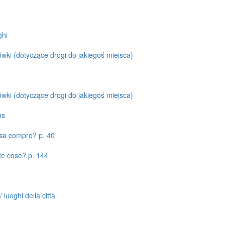
ghi
zówki (dotyczące drogi do jakiegoś miejsca)
zówki (dotyczące drogi do jakiegoś miejsca)
ns
osa compro? p. 40
te cose? p. 144
 luoghi della città