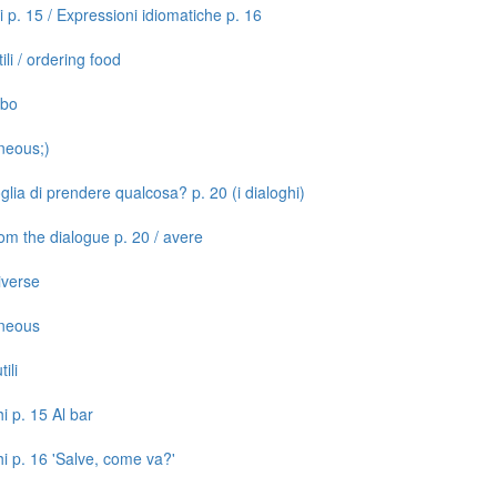
li p. 15 / Expressioni idiomatiche p. 16
ili / ordering food
ibo
aneous;)
glia di prendere qualcosa? p. 20 (i dialoghi)
rom the dialogue p. 20 / avere
iverse
aneous
ili
hi p. 15 Al bar
hi p. 16 'Salve, come va?'