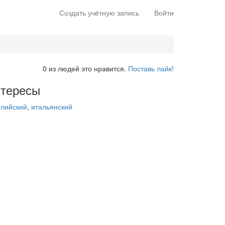
Создать учётную запись
Войти
0 из людей это нравится.
Поставь лайк!
тересы
глийский
,
итальянский