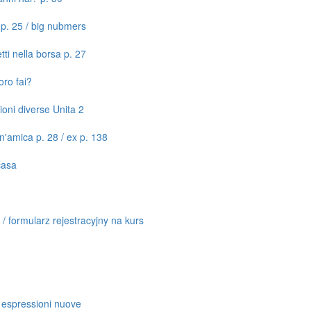
i p. 25 / big nubmers
tti nella borsa p. 27
oro fai?
ioni diverse Unita 2
un'amica p. 28 / ex p. 138
casa
i / formularz rejestracyjny na kurs
le espressioni nuove