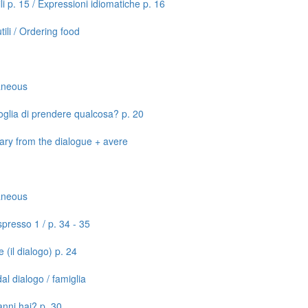
ili p. 15 / Expressioni idiomatiche p. 16
tili / Ordering food
laneous
voglia di prendere qualcosa? p. 20
lary from the dialogue + avere
laneous
presso 1 / p. 34 - 35
 (il dialogo) p. 24
al dialogo / famiglia
anni hai? p. 30