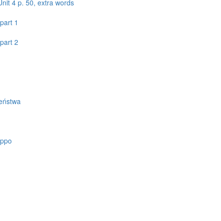
it 4 p. 50, extra words
part 1
part 2
ieństwa
oppo