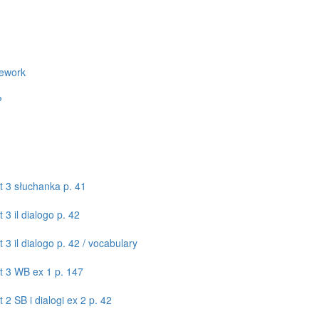
mework
?
it 3 słuchanka p. 41
 3 il dialogo p. 42
 3 il dialogo p. 42 / vocabulary
it 3 WB ex 1 p. 147
 2 SB i dialogi ex 2 p. 42