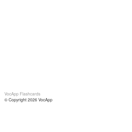
VocApp Flashcards
© Copyright 2026 VocApp
02-798 Mielczarskiego 8/58
Warsaw, Poland (EU)