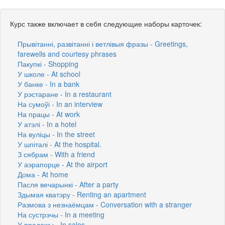
Курс также включает в себя следующие наборы карточек:
Прывітанні, развітанні і ветлівыя фразы - Greetings,
farewells and courtesy phrases
Пакупкі - Shopping
У школе - At school
У банке - In a bank
У рэстаране - In a restaurant
На сумоўі - In an interview
На працы - At work
У атэлі - In a hotel
На вуліцы - In the street
У шпіталі - At the hospital.
З сябрам - With a friend
У аэрапорце - At the airport
Дома - At home
Пасля вечарынкі - After a party
Здымая кватэру - Renting an apartment
Размова з незнаёмцам - Conversation with a stranger
На сустрэчы - In a meeting
У прадажы - In sales