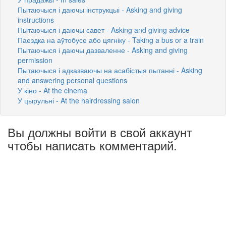
Пытаючыся і даючы інструкцыі - Asking and giving
instructions
Пытаючыся і даючы савет - Asking and giving advice
Паездка на аўтобусе або цягніку - Taking a bus or a train
Пытаючыся і даючы дазваленне - Asking and giving
permission
Пытаючыся і адказваючы на асабістыя пытанні - Asking
and answering personal questions
У кіно - At the cinema
У цырульні - At the hairdressing salon
Вы должны войти в свой аккаунт
чтобы написать комментарий.