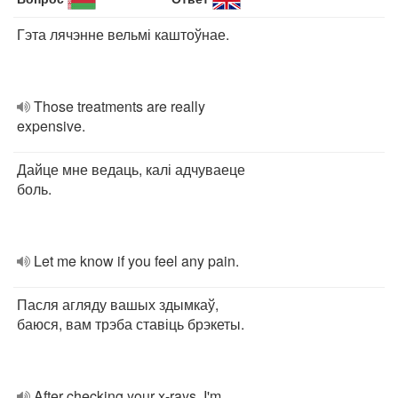
Гэта лячэнне вельмі каштоўнае.
Those treatments are really
expensive.
Дайце мне ведаць, калі адчуваеце
боль.
Let me know if you feel any pain.
Пасля агляду вашых здымкаў,
баюся, вам трэба ставіць брэкеты.
After checking your x-rays, I'm