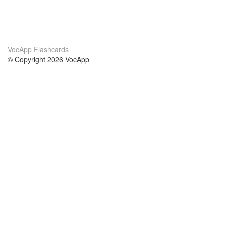
VocApp Flashcards
© Copyright 2026 VocApp
02-798 Mielczarskiego 8/58
Warsaw, Poland (EU)
О нас
Условия
наша команда
100% гарантия
Блог
политика конфиденциальности
правила
Контакт
GDPR