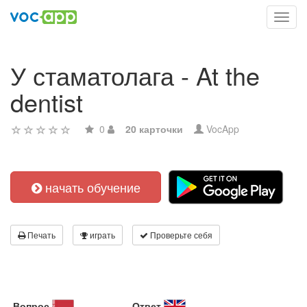
Toggl
navig
У стаматолага - At the
dentist
0
20 карточки
VocApp
начать обучение
Печать
играть
Проверьте себя
Вопрос
Ответ