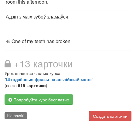
room this afternoon.
Адзін з маіх зубоў зламаўся.
One of my teeth has broken.
+13 карточки
Урок является частью курса
"
Штодзённыя фразы на англійскай мове
"
(всего
515 карточки
)
Попробуйте курс бесплатно
białoruski
Создать карточки