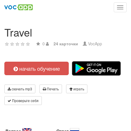
Toggl
navig
Travel
0
24 карточки
VocApp
начать обучение
скачать mp3
Печать
играть
Проверьте себя
Вопрос
Ответ