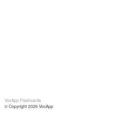
VocApp Flashcards
© Copyright 2026 VocApp
02-798 Mielczarskiego 8/58
Warsaw, Poland (EU)