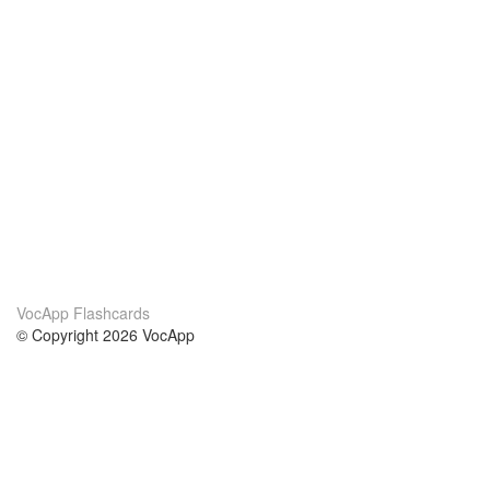
VocApp Flashcards
© Copyright 2026 VocApp
02-798 Mielczarskiego 8/58
Warsaw, Poland (EU)