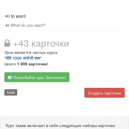
to want
What do you want?
+43 карточки
Урок является частью курса
"
शीर्ष 1000 अंग्रेजी शब्द
"
(всего
1 000 карточки
)
Попробуйте курс бесплатно
hindi
Создать карточки
Курс также включает в себя следующие наборы карточек: