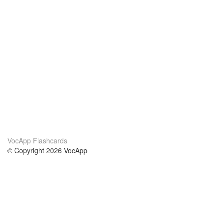
VocApp Flashcards
© Copyright 2026 VocApp
02-798 Mielczarskiego 8/58
Warsaw, Poland (EU)