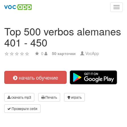
Toggl
navig
Top 500 verbos alemanes
401 - 450
0
50 карточки
VocApp
начать обучение
скачать mp3
Печать
играть
Проверьте себя