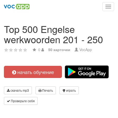
Toggl
navig
Top 500 Engelse
werkwoorden 201 - 250
0
50 карточки
VocApp
начать обучение
скачать mp3
Печать
играть
Проверьте себя