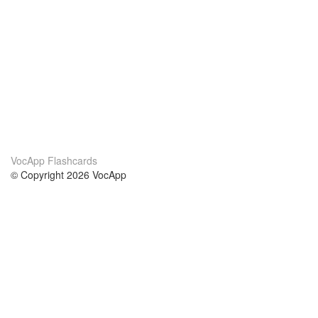
VocApp Flashcards
© Copyright 2026 VocApp
02-798 Mielczarskiego 8/58
Warsaw, Poland (EU)