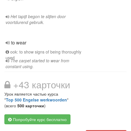
Het tapijt begon te slijten door
voortdurend gebruik.
to wear
ook: to show signs of being thoroughly
used
The carpet started to wear from
constant using.
+43 карточки
Урок является частью курса
"
Top 500 Engelse werkwoorden
"
(всего
500 карточки
)
Попробуйте курс бесплатно