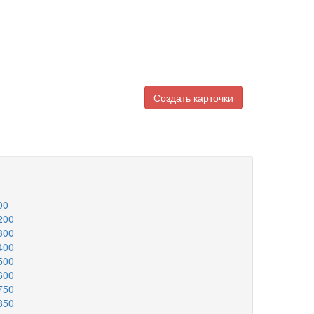
Создать карточки
00
200
300
400
500
600
750
850