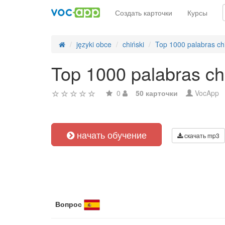
Создать карточки
Курсы
języki obce
chiński
Top 1000 palabras ch
Top 1000 palabras ch
0
50 карточки
VocApp
начать обучение
скачать mp3
Вопрос