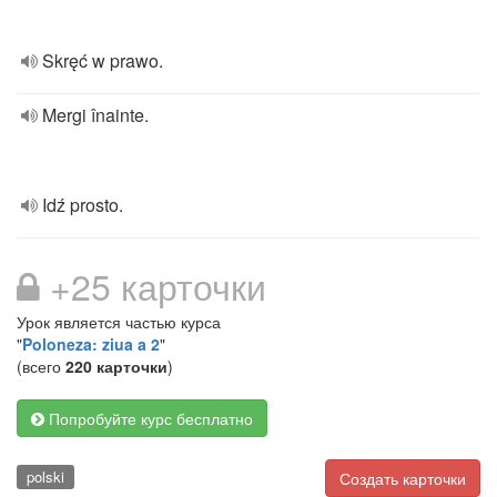
Skręć w prawo.
Mergi înainte.
Idź prosto.
+25 карточки
Урок является частью курса
"
Poloneza: ziua a 2
"
(всего
220 карточки
)
Попробуйте курс бесплатно
polski
Создать карточки