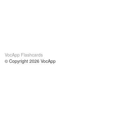
VocApp Flashcards
© Copyright 2026 VocApp
02-798 Mielczarskiego 8/58
Warsaw, Poland (EU)
О нас
Условия