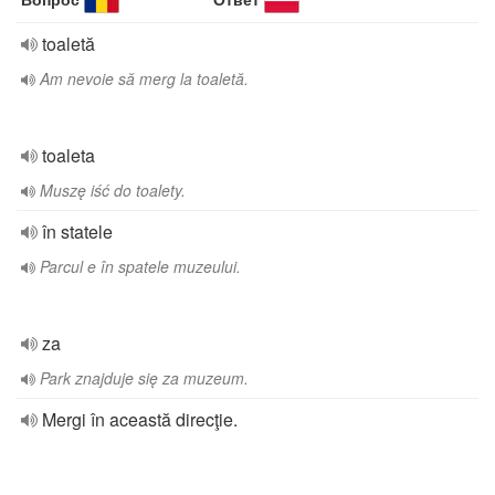
toaletă
Am nevoie să merg la toaletă.
toaleta
Muszę iść do toalety.
în statele
Parcul e în spatele muzeului.
za
Park znajduje się za muzeum.
Mergi în această direcţie.