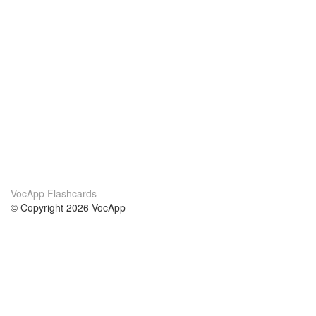
VocApp Flashcards
© Copyright 2026 VocApp
02-798 Mielczarskiego 8/58
Warsaw, Poland (EU)