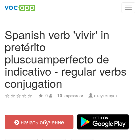
Toggl
navig
Spanish verb 'vivir' in
pretérito
pluscuamperfecto de
indicativo - regular verbs
conjugation
0
10 карточки
отсутствует
начать обучение