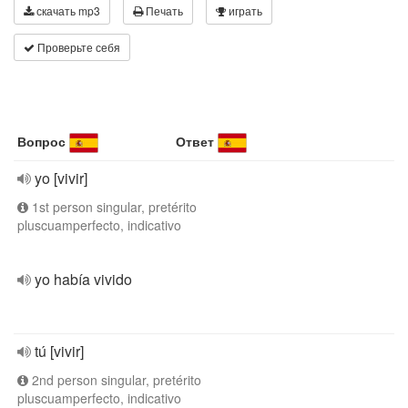
скачать mp3
Печать
играть
Проверьте себя
Вопрос
Ответ
yo [vivir]
1st person singular, pretérito
pluscuamperfecto, indicativo
yo había vivido
tú [vivir]
2nd person singular, pretérito
pluscuamperfecto, indicativo