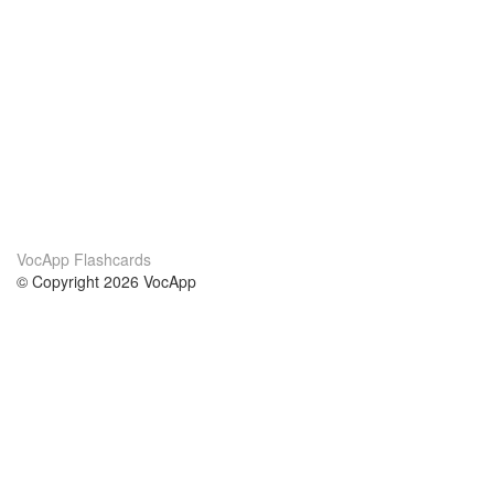
VocApp Flashcards
© Copyright 2026 VocApp
02-798 Mielczarskiego 8/58
Warsaw, Poland (EU)