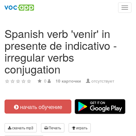
Toggl
navig
Spanish verb 'venir' in
presente de indicativo -
irregular verbs
conjugation
0
10 карточки
отсутствует
начать обучение
скачать mp3
Печать
играть