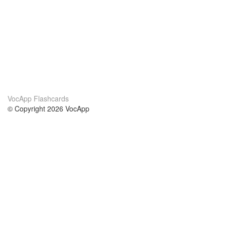
VocApp Flashcards
© Copyright 2026 VocApp
02-798 Mielczarskiego 8/58
Warsaw, Poland (EU)