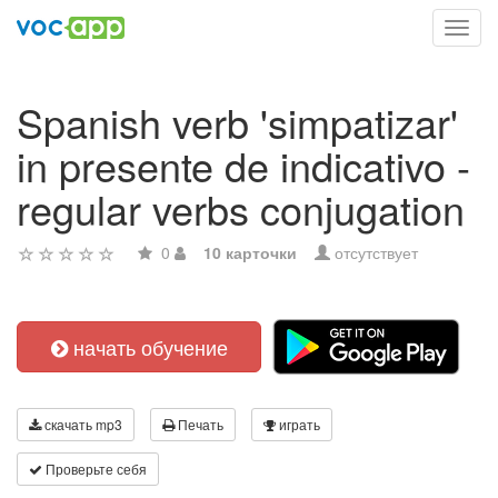
Toggl
navig
Spanish verb 'simpatizar'
in presente de indicativo -
regular verbs conjugation
0
10 карточки
отсутствует
начать обучение
скачать mp3
Печать
играть
Проверьте себя