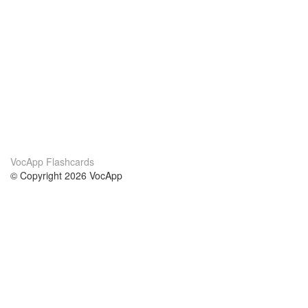
VocApp Flashcards
© Copyright 2026 VocApp
02-798 Mielczarskiego 8/58
Warsaw, Poland (EU)