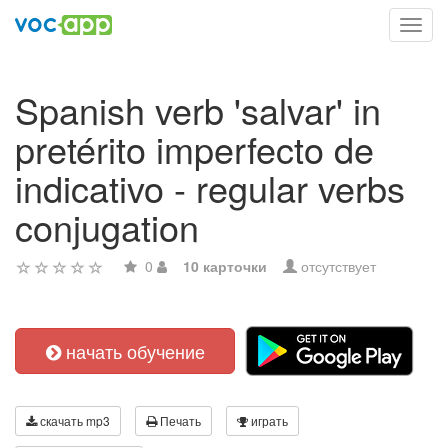
Toggl
navig
Spanish verb 'salvar' in
pretérito imperfecto de
indicativo - regular verbs
conjugation
0
10 карточки
отсутствует
начать обучение
скачать mp3
Печать
играть