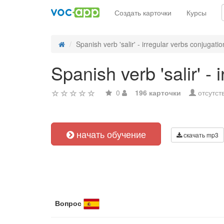
Создать карточки
Курсы
Spanish verb 'salir' - irregular verbs conjugatio
Spanish verb 'salir' -
0
196 карточки
отсутст
начать обучение
скачать mp3
Вопрос