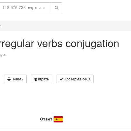
n
 irregular verbs conjugation
вует
Печать
играть
Проверьте себя
Ответ