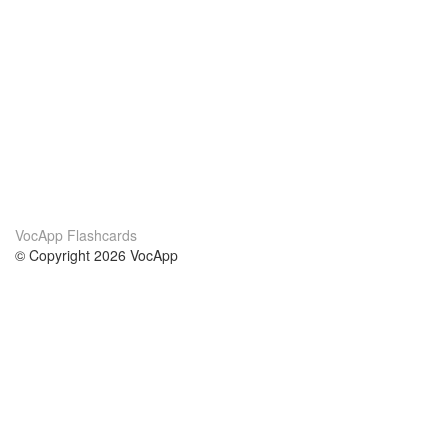
VocApp Flashcards
© Copyright 2026 VocApp
02-798 Mielczarskiego 8/58
Warsaw, Poland (EU)