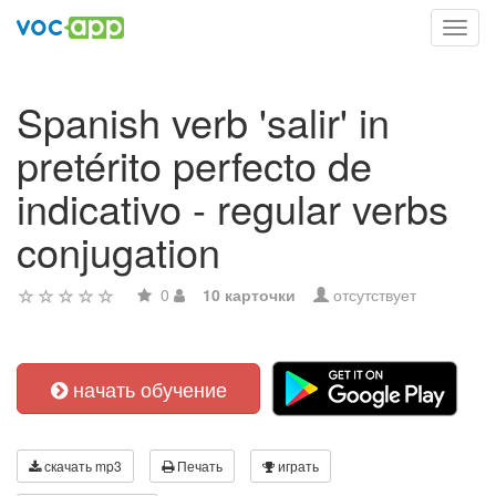
Toggl
navig
Spanish verb 'salir' in
pretérito perfecto de
indicativo - regular verbs
conjugation
0
10 карточки
отсутствует
начать обучение
скачать mp3
Печать
играть