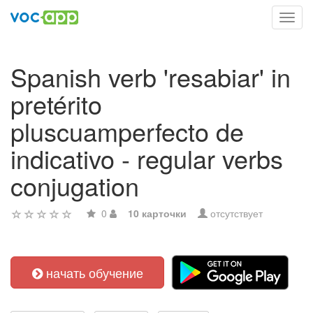
Toggl
navig
Spanish verb 'resabiar' in
pretérito
pluscuamperfecto de
indicativo - regular verbs
conjugation
0
10 карточки
отсутствует
начать обучение