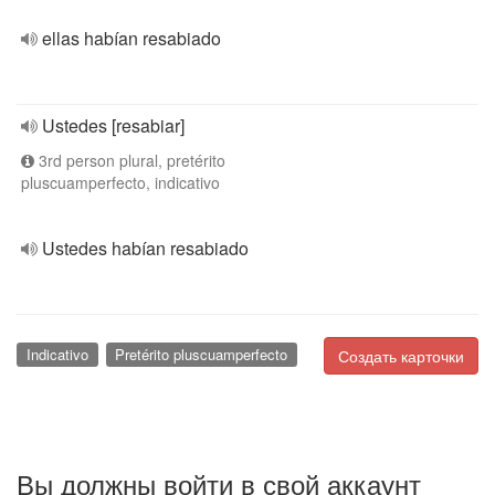
ellas habían resabiado
Ustedes [resabiar]
3rd person plural, pretérito
pluscuamperfecto, indicativo
Ustedes habían resabiado
Indicativo
Pretérito pluscuamperfecto
Создать карточки
Вы должны войти в свой аккаунт