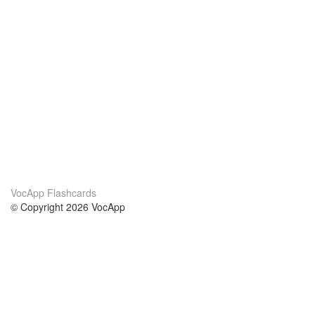
VocApp Flashcards
© Copyright 2026 VocApp
02-798 Mielczarskiego 8/58
Warsaw, Poland (EU)