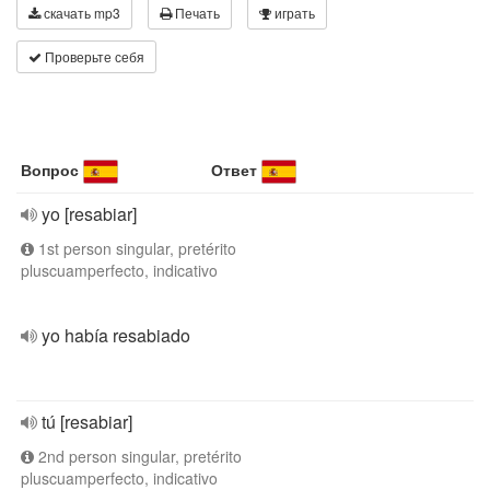
скачать mp3
Печать
играть
Проверьте себя
Вопрос
Ответ
yo [resabiar]
1st person singular, pretérito
pluscuamperfecto, indicativo
yo había resabiado
tú [resabiar]
2nd person singular, pretérito
pluscuamperfecto, indicativo