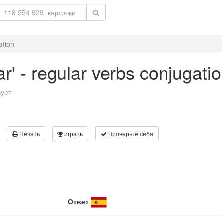
ation
r' - regular verbs conjugati
вует
Печать
играть
Проверьте себя
Ответ