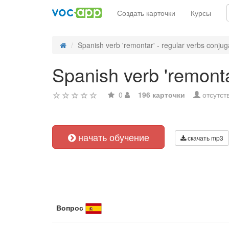
Создать карточки
Курсы
Spanish verb 'remontar' - regular verbs conjug
Spanish verb 'remonta
0
196 карточки
отсутст
начать обучение
скачать mp3
Вопрос