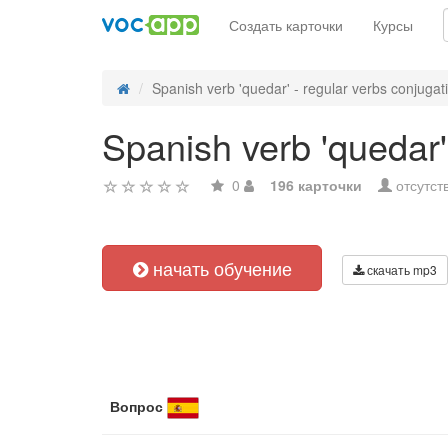
Создать карточки
Курсы
Spanish verb 'quedar' - regular verbs conjugat
Spanish verb 'quedar'
0
196 карточки
отсутст
начать обучение
скачать mp3
Вопрос