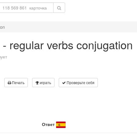
ion
 - regular verbs conjugation
вует
Печать
играть
Проверьте себя
Ответ