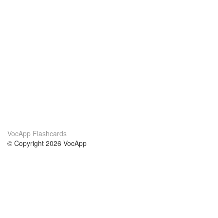
VocApp Flashcards
© Copyright 2026 VocApp
02-798 Mielczarskiego 8/58
Warsaw, Poland (EU)