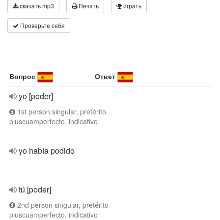
скачать mp3
Печать
играть
Проверьте себя
Вопрос
Ответ
yo [poder]
1st person singular, pretérito
pluscuamperfecto, indicativo
yo había podido
tú [poder]
2nd person singular, pretérito
pluscuamperfecto, indicativo