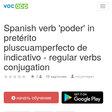
Toggl
navig
Spanish verb 'poder' in
pretérito
pluscuamperfecto de
indicativo - regular verbs
conjugation
0
10 карточки
отсутствует
начать обучение