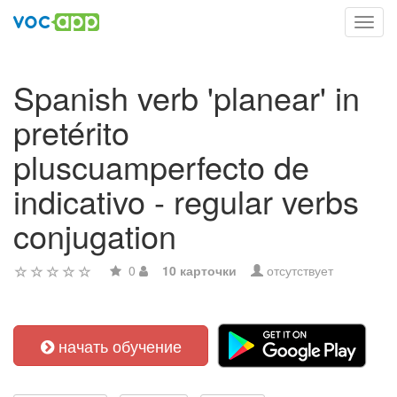
Toggl
navig
Spanish verb 'planear' in
pretérito
pluscuamperfecto de
indicativo - regular verbs
conjugation
0
10 карточки
отсутствует
начать обучение