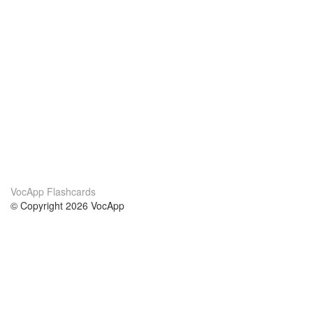
VocApp Flashcards
© Copyright 2026 VocApp
02-798 Mielczarskiego 8/58
Warsaw, Poland (EU)