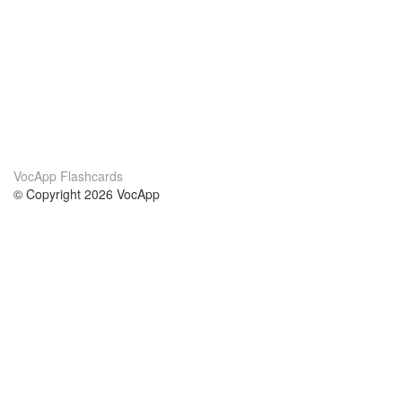
VocApp Flashcards
© Copyright 2026 VocApp
02-798 Mielczarskiego 8/58
Warsaw, Poland (EU)