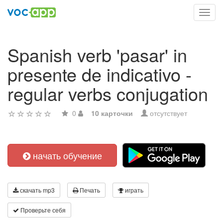
Toggl
navig
Spanish verb 'pasar' in
presente de indicativo -
regular verbs conjugation
0
10 карточки
отсутствует
начать обучение
скачать mp3
Печать
играть
Проверьте себя