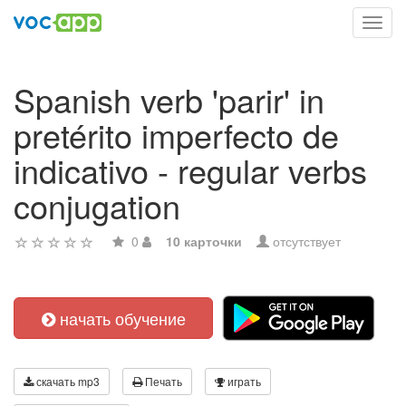
Toggl
navig
Spanish verb 'parir' in
pretérito imperfecto de
indicativo - regular verbs
conjugation
0
10 карточки
отсутствует
начать обучение
скачать mp3
Печать
играть