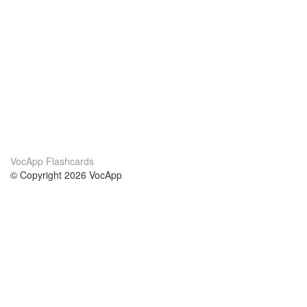
VocApp Flashcards
© Copyright 2026 VocApp
02-798 Mielczarskiego 8/58
Warsaw, Poland (EU)