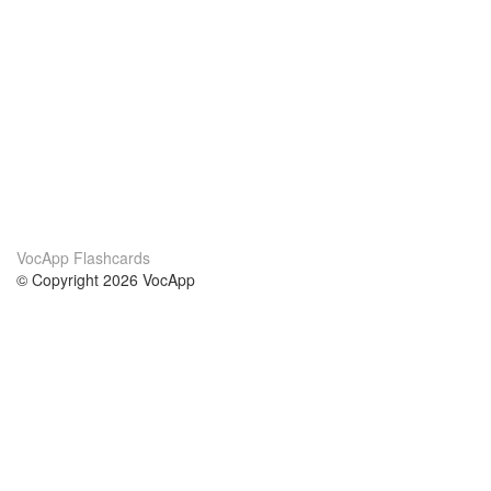
VocApp Flashcards
© Copyright 2026 VocApp
02-798 Mielczarskiego 8/58
Warsaw, Poland (EU)