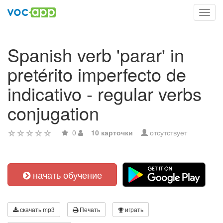
Toggl
navig
Spanish verb 'parar' in
pretérito imperfecto de
indicativo - regular verbs
conjugation
0
10 карточки
отсутствует
начать обучение
скачать mp3
Печать
играть