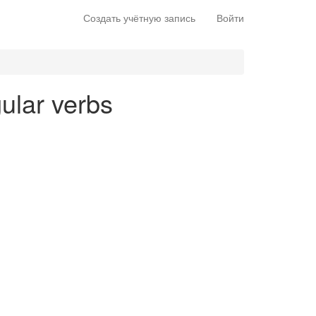
Создать учётную запись
Войти
gular verbs