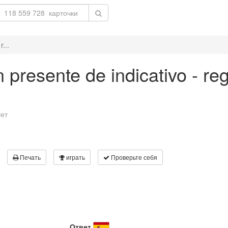
r...
n presente de indicativo - re
ует
Печать
играть
Проверьте себя
Ответ