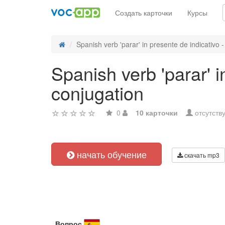
Создать карточки
Курсы
Spanish verb 'parar' in presente de indicativo - 
Spanish verb 'parar' i
conjugation
0
10 карточки
отсутств
начать обучение
скачать mp3
Вопрос