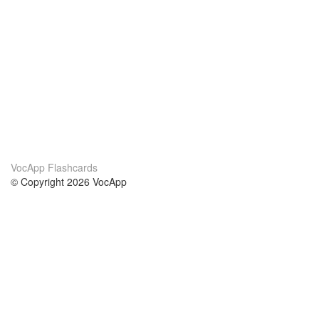
VocApp Flashcards
© Copyright 2026 VocApp
02-798 Mielczarskiego 8/58
Warsaw, Poland (EU)