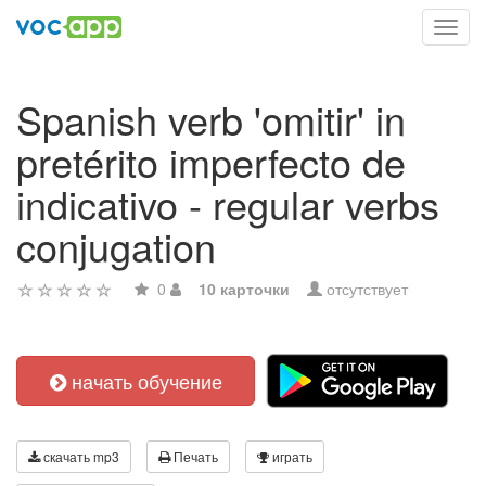
Toggl
navig
Spanish verb 'omitir' in
pretérito imperfecto de
indicativo - regular verbs
conjugation
0
10 карточки
отсутствует
начать обучение
скачать mp3
Печать
играть